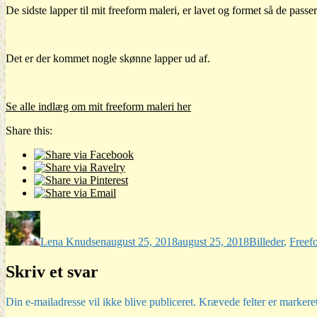
De sidste lapper til mit freeform maleri, er lavet og formet så de passer 
Det er der kommet nogle skønne lapper ud af.
Se alle indlæg om mit freeform maleri her
Share this:
Forfatter
Udgivet
Kategorier
Lena Knudsen
august 25, 2018
august 25, 2018
Billeder
,
Freef
Skriv et svar
Din e-mailadresse vil ikke blive publiceret.
Krævede felter er marker