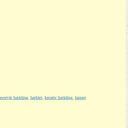
reestyle hækling
,
hæklet
,
kreativ hækling
,
lapper