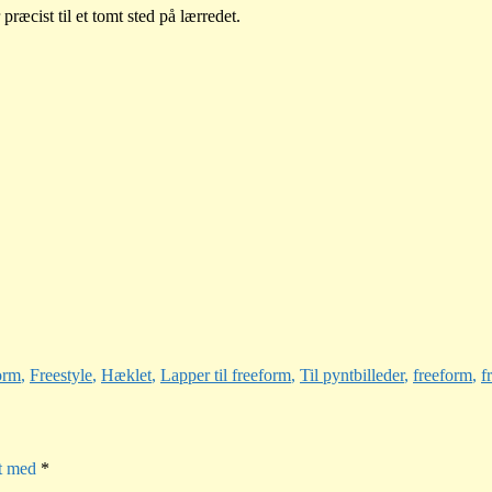
præcist til et tomt sted på lærredet.
Tags
orm
,
Freestyle
,
Hæklet
,
Lapper til freeform
,
Til pynt
billeder
,
freeform
,
f
et med
*