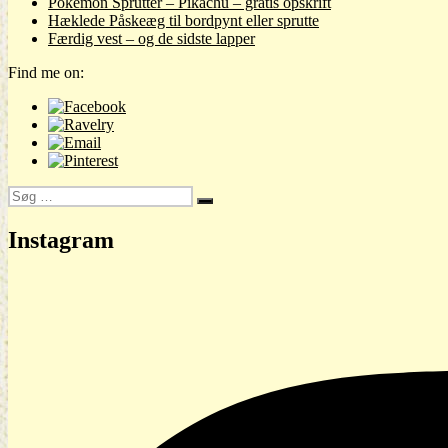
Pokemon Sprutter – Pikachu – gratis opskrift
Hæklede Påskeæg til bordpynt eller sprutte
Færdig vest – og de sidste lapper
Find me on:
Søg
Søg
efter:
Instagram