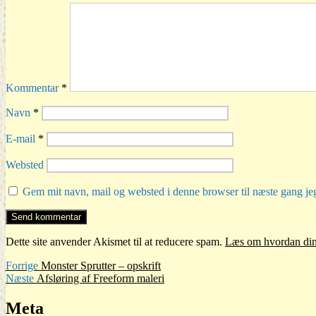
Kommentar
*
Navn
*
E-mail
*
Websted
Gem mit navn, mail og websted i denne browser til næste gang j
Dette site anvender Akismet til at reducere spam.
Læs om hvordan din
Indlægsnavigation
Forrige
Forrige
Monster Sprutter – opskrift
Næste
indlæg:
Næste
Afsløring af Freeform maleri
indlæg:
Meta