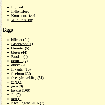
Log ind
Indlægsfeed
Kommentarfeed
WordPress.org
Tags
billeder
(21)
Blackwork
(1)
blomster
(6)
bluser
(44)
Broderi
(4)
domino
(7)
dukke
(20)
firkanter
(15)
freeform
(72)
freestyle hækling
(51)
fugl
(3)
garn
(8)
hæklet
(108)
Jul
(5)
kort
(1)
Krea Legene 2016
(7)