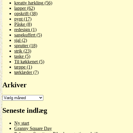
kreativ hækling
(56)
lapper
(62)
opskrift
(38)
pynt
(17)
Påske
(8)
redesign
(1)
sangkuffert
(5)
sjal
(2)
sprutter
(18)
strik
(23)
taske
(5)
Til køkkenet
(5)
tæppe
(1)
tørklæder
(7)
Arkiver
Arkiver
Seneste indlæg
Ny start
Granny Square Day