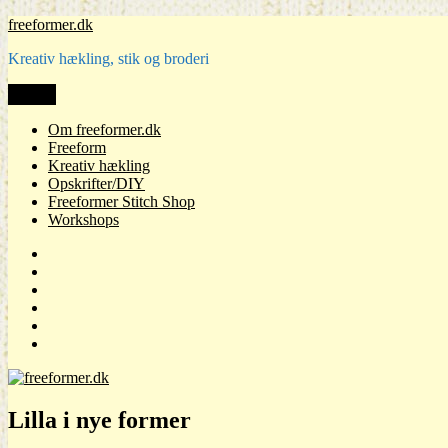
Videre
freeformer.dk
til
Kreativ hækling, stik og broderi
indhold
Menu
Om freeformer.dk
Freeform
Kreativ hækling
Opskrifter/DIY
Freeformer Stitch Shop
Workshops
Om
freeformer.dk
Freeform
Kreativ
hækling
Opskrifter/DIY
Freeformer
Stitch
Workshops
Shop
Lilla i nye former