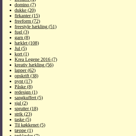
domino
(7)
dukke
(20)
firkanter
(15)
freeform
(72)
freestyle hækling
(51)
fugl
(3)
garn
(8)
hæklet
(108)
Jul
(5)
kort
(1)
Krea Legene 2016
(7)
kreativ hækling
(56)
lapper
(62)
opskrift
(38)
pynt
(17)
Påske
(8)
redesign
(1)
sangkuffert
(5)
sjal
(2)
sprutter
(18)
strik
(23)
taske
(5)
Til køkkenet
(5)
tæppe
(1)
tørklæder
(7)