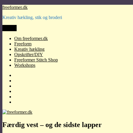
Videre
freeformer.dk
til
Kreativ hækling, stik og broderi
indhold
Menu
Om freeformer.dk
Freeform
Kreativ hækling
Opskrifter/DIY
Freeformer Stitch Shop
Workshops
Om
freeformer.dk
Freeform
Kreativ
hækling
Opskrifter/DIY
Freeformer
Stitch
Workshops
Shop
Færdig vest – og de sidste lapper