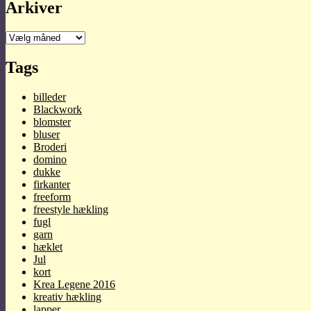
Arkiver
Arkiver
Tags
billeder
Blackwork
blomster
bluser
Broderi
domino
dukke
firkanter
freeform
freestyle hækling
fugl
garn
hæklet
Jul
kort
Krea Legene 2016
kreativ hækling
lapper