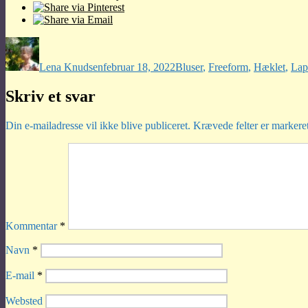
Forfatter
Udgivet
Kategorier
Lena Knudsen
februar 18, 2022
Bluser
,
Freeform
,
Hæklet
,
Lap
Skriv et svar
Din e-mailadresse vil ikke blive publiceret.
Krævede felter er marker
Kommentar
*
Navn
*
E-mail
*
Websted