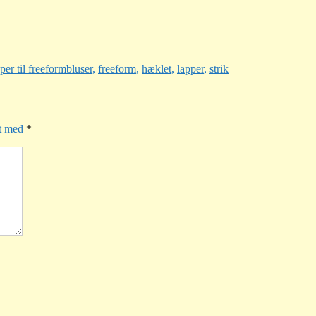
Tags
per til freeform
bluser
,
freeform
,
hæklet
,
lapper
,
strik
et med
*