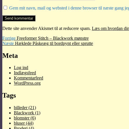
Gem mit navn, mail og websted i denne browser til næste gang j
Dette site anvender Akismet til at reducere spam.
Læs om hvordan din
Indlægsnavigation
Forrige
Forrige
Freeformer Stitch – Blackwork mønstre
Næste
indlæg:
Næste
Hæklede Påskeæg til bordpynt eller sprutte
indlæg:
Meta
Log ind
Indlægsfeed
Kommentarfeed
WordPress.org
Tags
billeder
(21)
Blackwork
(1)
blomster
(6)
bluser
(44)
Broderi
(4)