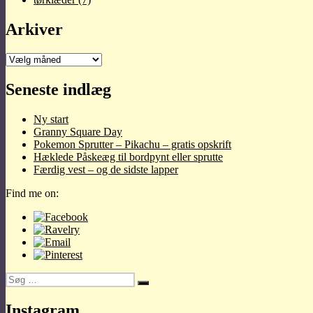
Arkiver
Arkiver
Seneste indlæg
Ny start
Granny Square Day
Pokemon Sprutter – Pikachu – gratis opskrift
Hæklede Påskeæg til bordpynt eller sprutte
Færdig vest – og de sidste lapper
Find me on:
Søg
Søg
efter:
Instagram