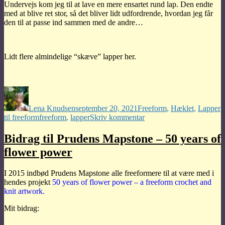
Undervejs kom jeg til at lave en mere ensartet rund lap. Den endte
med at blive ret stor, så det bliver lidt udfordrende, hvordan jeg får
den til at passe ind sammen med de andre…
Lidt flere almindelige “skæve” lapper her.
Forfatter
Udgivet
Kategorier
Lena Knudsen
september 20, 2021
Freeform
,
Hæklet
,
Lapper
Tags
til
til freeform
freeform
,
lapper
Skriv kommentar
Rødt
i
Bidrag til Prudens Mapstone – 50 years of
rødt
flower power
I 2015 indbød Prudens Mapstone alle freeformere til at være med i
hendes projekt
50 years of flower power – a freeform crochet and
knit artwork.
Mit bidrag: