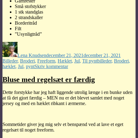
Garnrester
Små stofstykker
1 stk standglas
2 strandskaller
Borderitråd
Filt
”Usynligtråd”
Forfatter
Udgivet
Kategori
Lena Knudsen
december 21, 2021
december 21, 2021
Tags
Billeder
,
Broderi
,
Freeform
,
Hæklet
,
Jul
,
Til pynt
billeder
,
Broderi
,
til
hæklet
,
Jul
,
pynt
Skriv kommentar
Engle
Brodericollage
Bluse med regelsæt er færdig
Dette forstykke har jeg haft liggende utrolig længe i en bunke uden
at få det gjort færdig – MEN nu er det blevet samlet med noget
jersey og med en hæklet ribkant i ærmerne.
Sommetider giver jeg mig selv et benspænd ved at lave et eget
regelsæt til noget freeform.