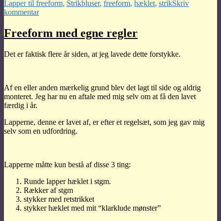
Tags
Lapper til freeform
,
Strik
bluser
,
freeform
,
hæklet
,
strik
Skriv
til
kommentar
Bluse
med
Freeform med egne regler
regelsæt
er
Det er faktisk flere år siden, at jeg lavede dette forstykke.
færdig
Af en eller anden mærkelig grund blev det lagt til side og aldrig
monteret. Jeg har nu en aftale med mig selv om at få den lavet
færdig i år.
Lapperne, denne er lavet af, er efter et regelsæt, som jeg gav mig
selv som en udfordring.
Lapperne måtte kun bestå af disse 3 ting:
Runde lapper hæklet i stgm.
Rækker af stgm
stykker med retstrikket
stykker hæklet med mit “klarklude mønster”