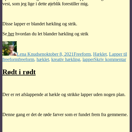
vest, som jeg lige i dette øjeblik forestiller mig.
Disse lapper er blandet hækling og strik.
Se
her
hvordan du let blander hækling og strik
Forfatter
Udgivet
Kategorier
Lena Knudsen
oktober 8, 2021
Freeform
,
Hæklet
,
Lapper til
Tags
til
freeform
freeform
,
hæklet
,
kreativ hækling
,
lapper
Skriv kommentar
Me
oft
Rødt i rødt
ske
det
for
mi
Der er ret afslappende at hækle og strikke lapper uden nogen plan.
Denne gang er det de røde farver som er fundet frem fra gemmerne.