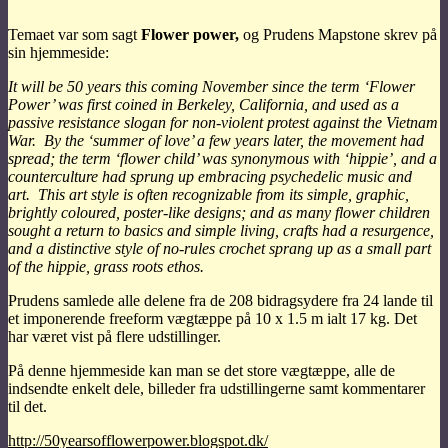
Temaet var som sagt
Flower power,
og Prudens Mapstone skrev på
sin hjemmeside:
It will be 50 years this coming November since the term ‘Flower
Power’ was first coined in Berkeley, California, and used as a
passive resistance slogan for non-violent protest against the Vietnam
War. By the ‘summer of love’ a few years later, the movement had
spread; the term ‘flower child’ was synonymous with ‘hippie’, and a
counterculture had sprung up embracing psychedelic music and
art. This art style is often recognizable from its simple, graphic,
brightly coloured, poster-like designs; and as many flower children
sought a return to basics and simple living, crafts had a resurgence,
and a distinctive style of no-rules crochet sprang up as a small part
of the hippie, grass roots ethos.
Prudens samlede alle delene fra de 208 bidragsydere fra 24 lande til
et imponerende freeform vægtæppe på 10 x 1.5 m ialt 17 kg. Det
har været vist på flere udstillinger.
På denne hjemmeside kan man se det store vægtæppe, alle de
indsendte enkelt dele, billeder fra udstillingerne samt kommentarer
til det.
http://50yearsofflowerpower.blogspot.dk/