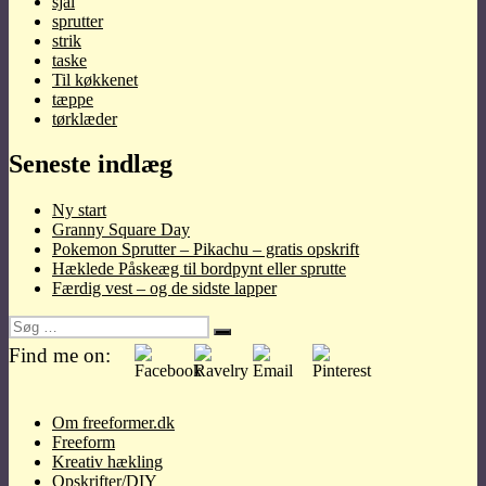
sjal
sprutter
strik
taske
Til køkkenet
tæppe
tørklæder
Seneste indlæg
Ny start
Granny Square Day
Pokemon Sprutter – Pikachu – gratis opskrift
Hæklede Påskeæg til bordpynt eller sprutte
Færdig vest – og de sidste lapper
Søg
Søg
efter:
Find me on:
Om freeformer.dk
Freeform
Kreativ hækling
Opskrifter/DIY