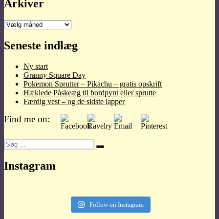
Arkiver
Arkiver
Seneste indlæg
Ny start
Granny Square Day
Pokemon Sprutter – Pikachu – gratis opskrift
Hæklede Påskeæg til bordpynt eller sprutte
Færdig vest – og de sidste lapper
Find me on:
Søg
Søg
efter:
Instagram
Follow on Instagram