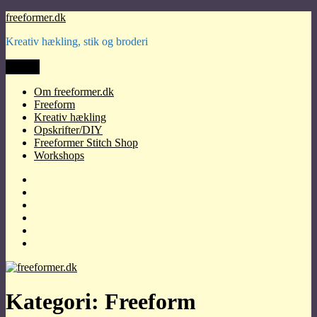
Videre
freeformer.dk
til
Kreativ hækling, stik og broderi
indhold
Menu
Om freeformer.dk
Freeform
Kreativ hækling
Opskrifter/DIY
Freeformer Stitch Shop
Workshops
Om
freeformer.dk
Freeform
Kreativ
hækling
Opskrifter/DIY
Freeformer
Stitch
Workshops
Shop
Kategori:
Freeform