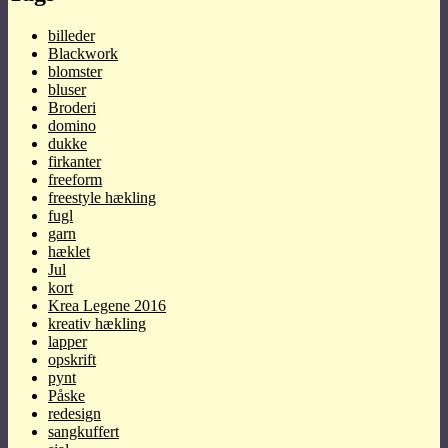
billeder
Blackwork
blomster
bluser
Broderi
domino
dukke
firkanter
freeform
freestyle hækling
fugl
garn
hæklet
Jul
kort
Krea Legene 2016
kreativ hækling
lapper
opskrift
pynt
Påske
redesign
sangkuffert