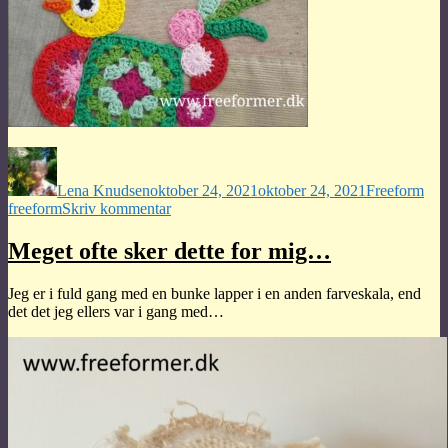
Forfatter
Udgivet
Kategorier
Tag
Lena Knudsen
oktober 24, 2021
oktober 24, 2021
Freeform
til
freeform
Skriv kommentar
Freeform
behøver
Meget ofte sker dette for mig…
ikke
være
Jeg er i fuld gang med en bunke lapper i en anden farveskala, end
fladt
det det jeg ellers var i gang med…