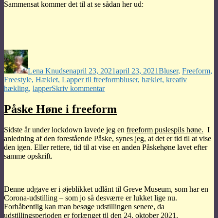
Sammensat kommer det til at se sådan her ud:
Forfatter
Udgivet
Kategorier
Lena Knudsen
april 23, 2021
april 23, 2021
Bluser
,
Freeform
,
Tags
Freestyle
,
Hæklet
,
Lapper til freeform
bluser
,
hæklet
,
kreativ
til
hækling
,
lapper
Skriv kommentar
Lidt
mere
Påske Høne i freeform
end
et
Sidste år under lockdown lavede jeg en
freeform puslespils høne.
I
pift
anledning af den forestående Påske, synes jeg, at det er tid til at vise
af
den igen. Eller rettere, tid til at vise en anden Påskehøne lavet efter
pink.
samme opskrift.
Denne udgave er i øjeblikket udlånt til Greve Museum, som har en
Corona-udstilling – som jo så desværre er lukket lige nu.
Forhåbentlig kan man besøge udstillingen senere, da
udstillingsperioden er forlænget til den 24. oktober 2021.