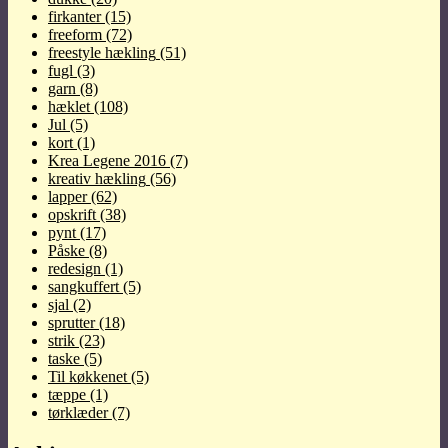
firkanter
(15)
freeform
(72)
freestyle hækling
(51)
fugl
(3)
garn
(8)
hæklet
(108)
Jul
(5)
kort
(1)
Krea Legene 2016
(7)
kreativ hækling
(56)
lapper
(62)
opskrift
(38)
pynt
(17)
Påske
(8)
redesign
(1)
sangkuffert
(5)
sjal
(2)
sprutter
(18)
strik
(23)
taske
(5)
Til køkkenet
(5)
tæppe
(1)
tørklæder
(7)