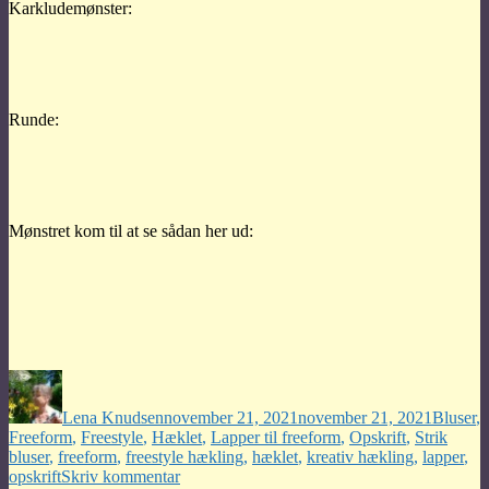
Karkludemønster:
Runde:
Mønstret kom til at se sådan her ud:
Forfatter
Udgivet
Kategor
Lena Knudsen
november 21, 2021
november 21, 2021
Bluser
,
Tags
Freeform
,
Freestyle
,
Hæklet
,
Lapper til freeform
,
Opskrift
,
Strik
bluser
,
freeform
,
freestyle hækling
,
hæklet
,
kreativ hækling
,
lapper
,
til
opskrift
Skriv kommentar