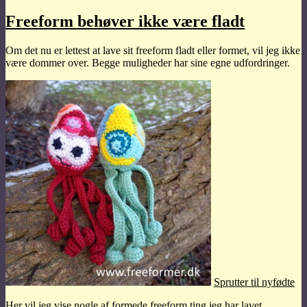
Freeform
med
Freeform behøver ikke være fladt
egne
regler
Om det nu er lettest at lave sit freeform fladt eller formet, vil jeg ikke
være dommer over. Begge muligheder har sine egne udfordringer.
Sprutter til nyfødte
Her vil jeg vise nogle af formede freeform ting jeg har lavet.