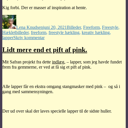
Kig forbi. Der er masser af inspiration at hente.
Forfatter
Udgivet
Kategorier
Lena Knudsen
juni 20, 2021
Billeder
,
Freeform
,
Freestyle
,
Tags
Hæklet
billeder
,
freeform
,
freestyle hækling
,
kreativ hækling
,
til
lapper
Skriv kommentar
Bidrag
til
Lidt mere end et pift af pink.
Prudens
Mapstone
Mit Safran projekt fra dette
indlæg
, – lapper, som jeg havde fundet
–
frem fra gemmerne, er ved at få sig et pift af pink.
50
years
of
flower
Alle lapper får en ekstra omgang stangmasker med pink – og så i
power
gang med sammensyningen.
Der ud over skal der laves specielle lapper til de sidste huller.