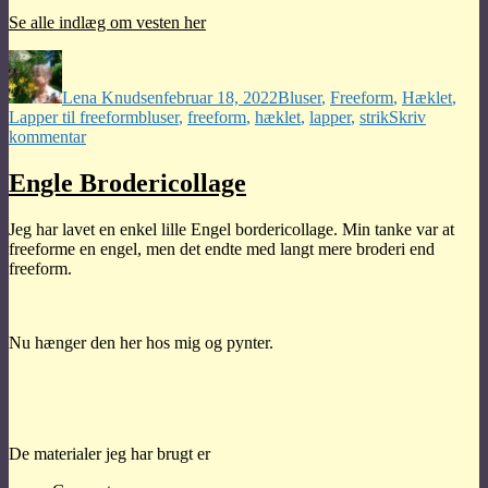
Se alle indlæg om vesten her
Forfatter
Udgivet
Kategorier
Lena Knudsen
februar 18, 2022
Bluser
,
Freeform
,
Hæklet
,
Tags
Lapper til freeform
bluser
,
freeform
,
hæklet
,
lapper
,
strik
Skriv
til
kommentar
Færdig
vest
Engle Brodericollage
–
og
Jeg har lavet en enkel lille Engel bordericollage. Min tanke var at
de
freeforme en engel, men det endte med langt mere broderi end
sidste
freeform.
lapper
Nu hænger den her hos mig og pynter.
De materialer jeg har brugt er