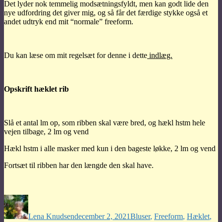
Det lyder nok temmelig modsætningsfyldt, men kan godt lide den
nye udfordring det giver mig, og så får det færdige stykke også et
andet udtryk end mit “normale” freeform.
Du kan læse om mit regelsæt for denne i dette
indlæg.
Opskrift hæklet rib
Slå et antal lm op, som ribben skal være bred, og hækl hstm hele
vejen tilbage, 2 lm og vend
Hækl hstm i alle masker med kun i den bageste løkke, 2 lm og vend
Fortsæt til ribben har den længde den skal have.
Forfatter
Udgivet
Kategorier
Lena Knudsen
december 2, 2021
Bluser
,
Freeform
,
Hæklet
,