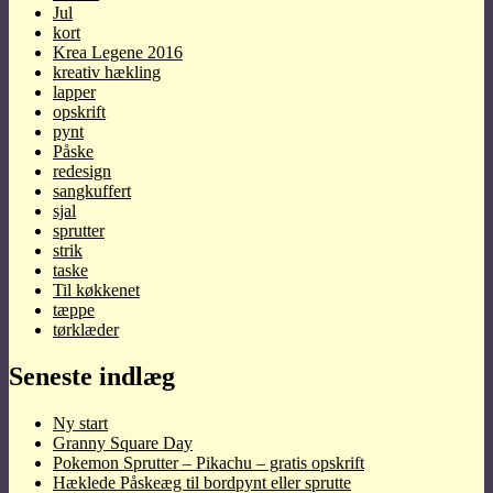
Jul
kort
Krea Legene 2016
kreativ hækling
lapper
opskrift
pynt
Påske
redesign
sangkuffert
sjal
sprutter
strik
taske
Til køkkenet
tæppe
tørklæder
Seneste indlæg
Ny start
Granny Square Day
Pokemon Sprutter – Pikachu – gratis opskrift
Hæklede Påskeæg til bordpynt eller sprutte