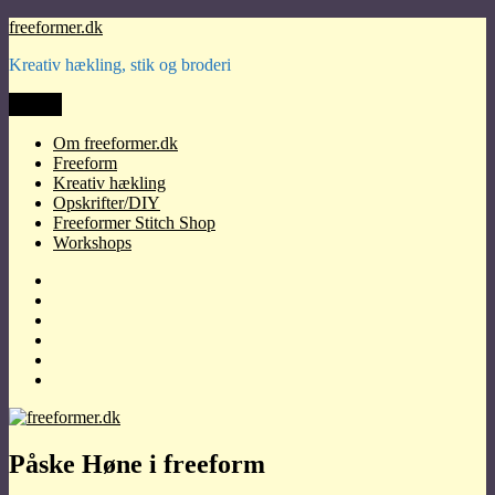
Videre
freeformer.dk
til
Kreativ hækling, stik og broderi
indhold
Menu
Om freeformer.dk
Freeform
Kreativ hækling
Opskrifter/DIY
Freeformer Stitch Shop
Workshops
Om
freeformer.dk
Freeform
Kreativ
hækling
Opskrifter/DIY
Freeformer
Stitch
Workshops
Shop
Påske Høne i freeform