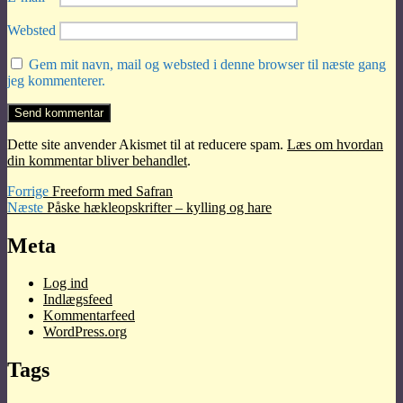
Websted
Gem mit navn, mail og websted i denne browser til næste gang
jeg kommenterer.
Dette site anvender Akismet til at reducere spam.
Læs om hvordan
din kommentar bliver behandlet
.
Indlægsnavigation
Forrige
Forrige
Freeform med Safran
Næste
indlæg:
Næste
Påske hækleopskrifter – kylling og hare
indlæg:
Meta
Log ind
Indlægsfeed
Kommentarfeed
WordPress.org
Tags