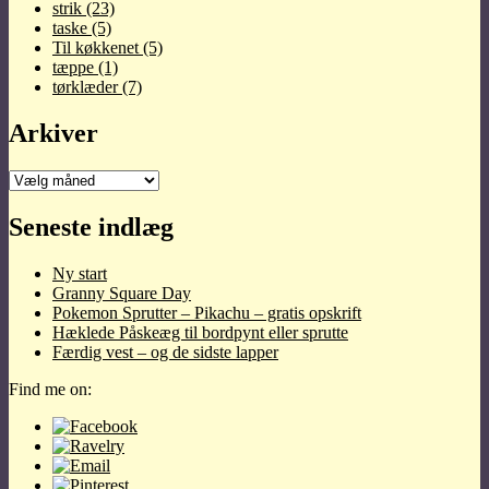
strik
(23)
taske
(5)
Til køkkenet
(5)
tæppe
(1)
tørklæder
(7)
Arkiver
Arkiver
Seneste indlæg
Ny start
Granny Square Day
Pokemon Sprutter – Pikachu – gratis opskrift
Hæklede Påskeæg til bordpynt eller sprutte
Færdig vest – og de sidste lapper
Find me on: