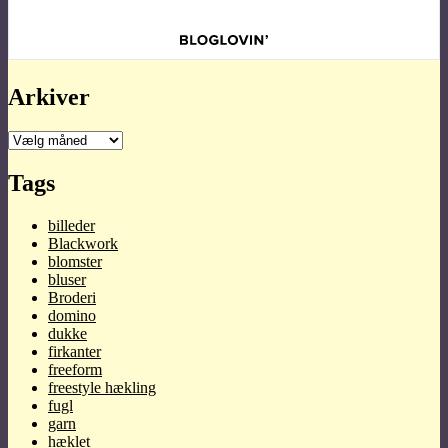
Arkiver
Arkiver
Tags
billeder
Blackwork
blomster
bluser
Broderi
domino
dukke
firkanter
freeform
freestyle hækling
fugl
garn
hæklet