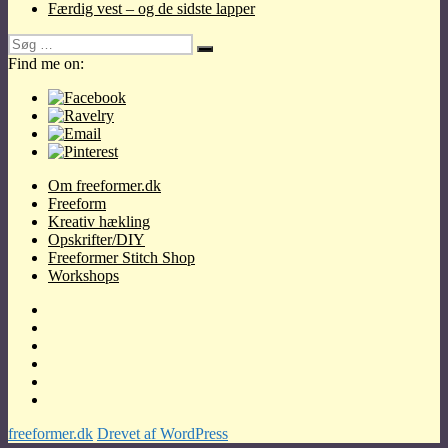
Færdig vest – og de sidste lapper
Søg
Søg
efter:
Find me on:
Om freeformer.dk
Freeform
Kreativ hækling
Opskrifter/DIY
Freeformer Stitch Shop
Workshops
Om
freeformer.dk
Freeform
Kreativ
hækling
Opskrifter/DIY
Freeformer
Stitch
Workshops
Shop
freeformer.dk
Drevet af WordPress