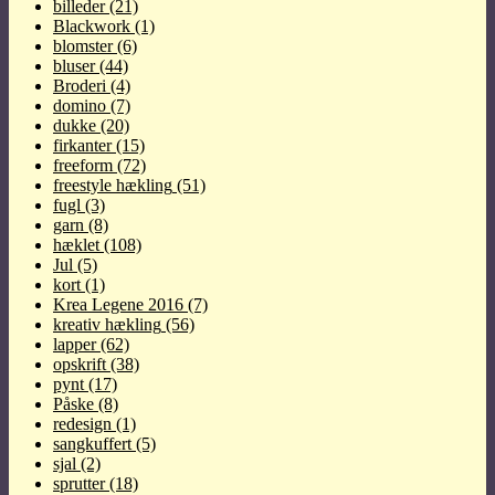
billeder
(21)
Blackwork
(1)
blomster
(6)
bluser
(44)
Broderi
(4)
domino
(7)
dukke
(20)
firkanter
(15)
freeform
(72)
freestyle hækling
(51)
fugl
(3)
garn
(8)
hæklet
(108)
Jul
(5)
kort
(1)
Krea Legene 2016
(7)
kreativ hækling
(56)
lapper
(62)
opskrift
(38)
pynt
(17)
Påske
(8)
redesign
(1)
sangkuffert
(5)
sjal
(2)
sprutter
(18)