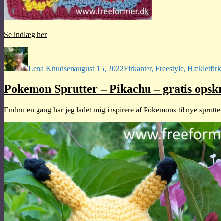
Se indlæg her
Forfatter
Udgivet
Kategorier
Tag
Lena Knudsen
august 15, 2022
Firkanter
,
Freestyle
,
Hæklet
fir
Pokemon Sprutter – Pikachu – gratis opskr
Endnu en gang har jeg ladet mig inspirere af Pokemons til nye sprutter t