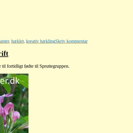
s
til
Granny
kanter
,
hæklet
,
kreativ hækling
Skriv kommentar
Square
Day
ift
il fortidligt fødte til Spruttegruppen.