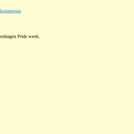
til
Ny
 kommentar
start
penhagen Pride week.