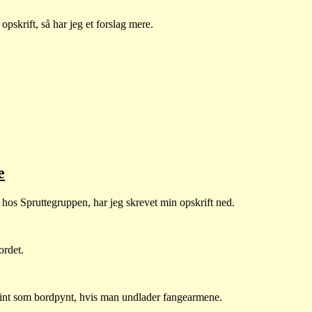
pskrift, så har jeg et forslag mere.
kemon
utter
achu
e
tis
hos Spruttegruppen, har jeg skrevet min opskrift ned.
krift
ordet.
g fint som bordpynt, hvis man undlader fangearmene.