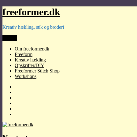
Videre
freeformer.dk
til
indhold
Kreativ hækling, stik og broderi
Menu
Om freeformer.dk
Freeform
Kreativ hækling
Opskrifter/DIY
Freeformer Stitch Shop
Workshops
Om
freeformer.dk
Freeform
Kreativ
hækling
Opskrifter/DIY
Freeformer
Stitch
Workshops
Shop