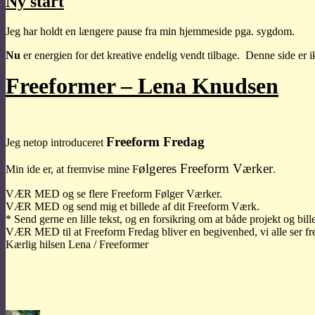
Ny start
Jeg har holdt en længere pause fra min hjemmeside pga. sygdom.
Nu
er energien for det kreative endelig vendt tilbage. Denne side e
Freeformer – Lena Knudsen
Freeform Fredag
Jeg netop introduceret
ølgeres Freeform Værker
Min ide er, at fremvise mine F
.
VÆR MED og se flere Freeform Følger Værker.
VÆR MED og send mig et billede af dit Freeform Værk.
* Send gerne en lille tekst, og en forsikring om at både projekt og bille
VÆR MED til at Freeform Fredag bliver en begivenhed, vi alle ser fre
Kærlig hilsen Lena / Freeformer