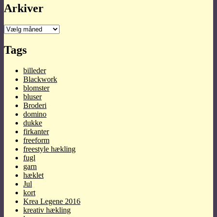
Arkiver
Arkiver
Tags
billeder
Blackwork
blomster
bluser
Broderi
domino
dukke
firkanter
freeform
freestyle hækling
fugl
garn
hæklet
Jul
kort
Krea Legene 2016
kreativ hækling