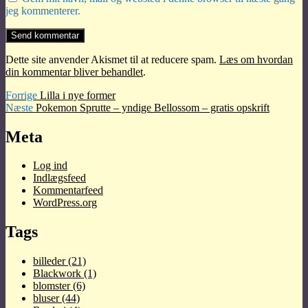
jeg kommenterer.
Dette site anvender Akismet til at reducere spam.
Læs om hvordan
din kommentar bliver behandlet
.
Indlægsnavigation
Forrige
Forrige
Lilla i nye former
Næste
indlæg:
Næste
Pokemon Sprutte – yndige Bellossom – gratis opskrift
indlæg:
Meta
Log ind
Indlægsfeed
Kommentarfeed
WordPress.org
Tags
billeder
(21)
Blackwork
(1)
blomster
(6)
bluser
(44)