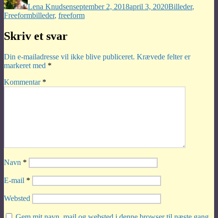
Lena Knudsen
september 2, 2018
april 3, 2020
Billeder
,
Tags
Freeform
billeder
,
freeform
Skriv et svar
Din e-mailadresse vil ikke blive publiceret.
Krævede felter er
markeret med
*
Kommentar
*
Navn
*
E-mail
*
Websted
Gem mit navn, mail og websted i denne browser til næste gang