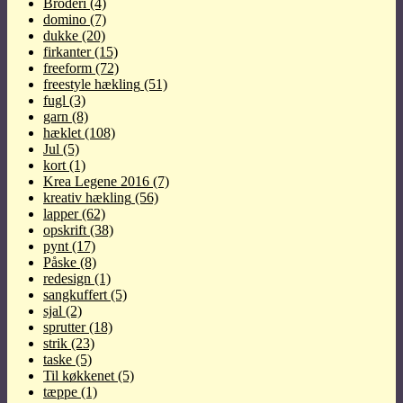
Broderi
(4)
domino
(7)
dukke
(20)
firkanter
(15)
freeform
(72)
freestyle hækling
(51)
fugl
(3)
garn
(8)
hæklet
(108)
Jul
(5)
kort
(1)
Krea Legene 2016
(7)
kreativ hækling
(56)
lapper
(62)
opskrift
(38)
pynt
(17)
Påske
(8)
redesign
(1)
sangkuffert
(5)
sjal
(2)
sprutter
(18)
strik
(23)
taske
(5)
Til køkkenet
(5)
tæppe
(1)