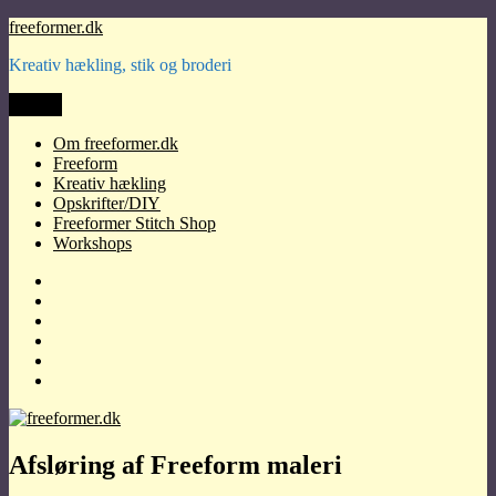
Videre
freeformer.dk
til
Kreativ hækling, stik og broderi
indhold
Menu
Om freeformer.dk
Freeform
Kreativ hækling
Opskrifter/DIY
Freeformer Stitch Shop
Workshops
Om
freeformer.dk
Freeform
Kreativ
hækling
Opskrifter/DIY
Freeformer
Stitch
Workshops
Shop
Afsløring af Freeform maleri