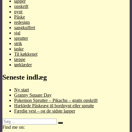
lapper
opskrift
pynt
Påske
redesign
sangkuffert
sjal
sprutter
strik
taske
Til køkkenet
tæppe
tørklæder
Seneste indlæg
Ny start
Granny Square Day
Pokemon Sprutter – Pikachu – gratis opskrift
Hæklede Påskeæg til bordpynt eller sprutte
Færdig vest – og de sidste lapper
Søg
Søg
efter:
Find me on: