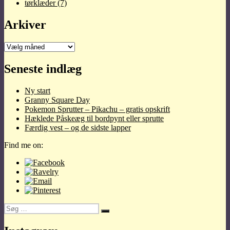
tørklæder
(7)
Arkiver
Arkiver
Seneste indlæg
Ny start
Granny Square Day
Pokemon Sprutter – Pikachu – gratis opskrift
Hæklede Påskeæg til bordpynt eller sprutte
Færdig vest – og de sidste lapper
Find me on:
Søg
Søg
efter: