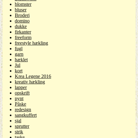
blomster
bluser
Broderi
domino
dukke
firkanter
freeform
freestyle hækling
fugl
garn
hæklet
Jul
kort
Krea Legene 2016
kreativ hækling
lapper
opskrift
pynt
Påske
redesign
sangkuffert
sjal
sprutter
strik
taske