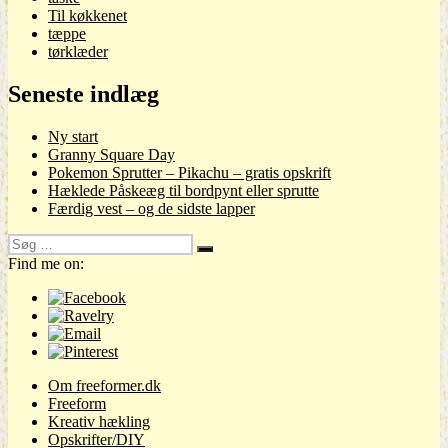
Til køkkenet
tæppe
tørklæder
Seneste indlæg
Ny start
Granny Square Day
Pokemon Sprutter – Pikachu – gratis opskrift
Hæklede Påskeæg til bordpynt eller sprutte
Færdig vest – og de sidste lapper
Søg
Søg
efter:
Find me on:
Om freeformer.dk
Freeform
Kreativ hækling
Opskrifter/DIY