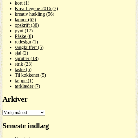
kort
(1)
Krea Legene 2016
(7)
kreativ hækling
(56)
lapper
(62)
opskrift
(38)
pynt
(17)
Påske
(8)
redesign
(1)
sangkuffert
(5)
sjal
(2)
sprutter
(18)
strik
(23)
taske
(5)
Til køkkenet
(5)
tæppe
(1)
tørklæder
(7)
Arkiver
Arkiver
Seneste indlæg