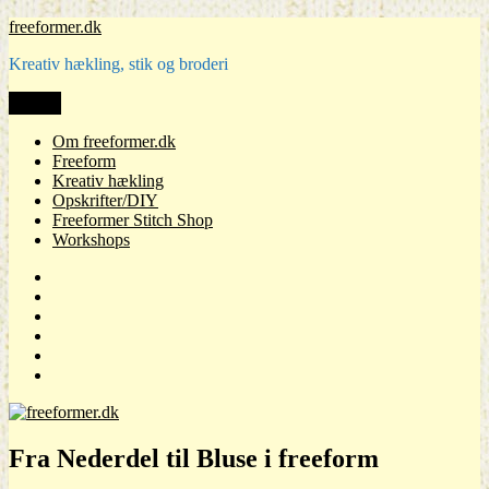
Videre
freeformer.dk
til
Kreativ hækling, stik og broderi
indhold
Menu
Om freeformer.dk
Freeform
Kreativ hækling
Opskrifter/DIY
Freeformer Stitch Shop
Workshops
Om
freeformer.dk
Freeform
Kreativ
hækling
Opskrifter/DIY
Freeformer
Stitch
Workshops
Shop
Fra Nederdel til Bluse i freeform